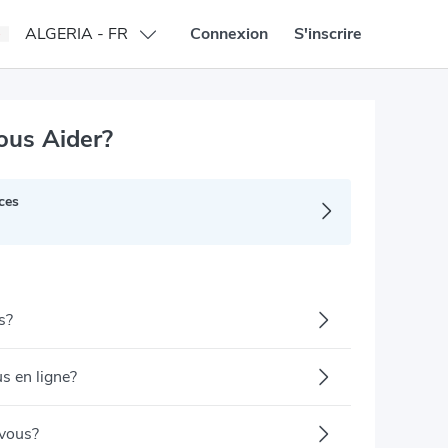
ALGERIA - FR
Connexion
S'inscrire
us Aider?
ces
s?
s en ligne?
-vous?