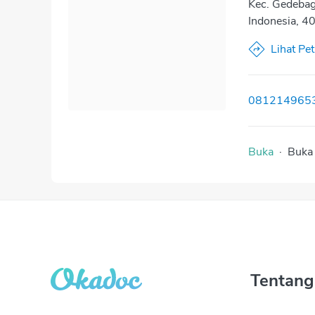
Kec. Gedebag
Indonesia, 4
Lihat Pe
081214965
Buka
·
Buka
Tentang