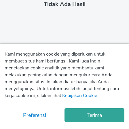
Tidak Ada Hasil
Kami menggunakan cookie yang diperlukan untuk
membuat situs kami berfungsi. Kami juga ingin
menetapkan cookie analitik yang membantu kami
Kebijakan Privasi
melakukan peningkatan dengan mengukur cara Anda
menggunakan situs. Ini akan diatur hanya jika Anda
Kebijakan Penggunaan
menyetujuinya. Untuk informasi lebih lanjut tentang cara
kerja cookie ini, silakan lihat
Kebijakan Cookie
.
Kebijakan Cookie
© Copyright
2026
Okadoc Technologies FZ-LLC
Preferensi
Terima