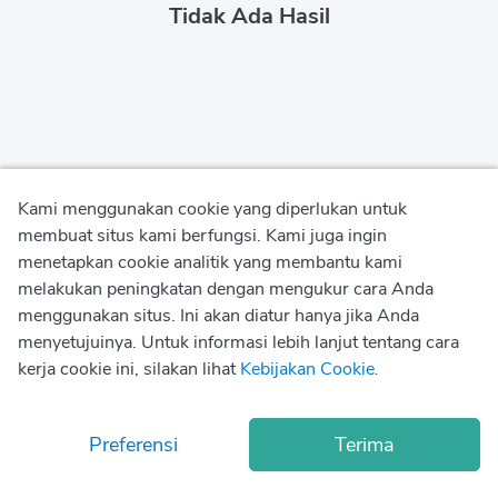
Tidak Ada Hasil
Kami menggunakan cookie yang diperlukan untuk
membuat situs kami berfungsi. Kami juga ingin
menetapkan cookie analitik yang membantu kami
Kebijakan Privasi
melakukan peningkatan dengan mengukur cara Anda
menggunakan situs. Ini akan diatur hanya jika Anda
Kebijakan Penggunaan
menyetujuinya. Untuk informasi lebih lanjut tentang cara
kerja cookie ini, silakan lihat
Kebijakan Cookie
.
Kebijakan Cookie
© Copyright
2026
Okadoc Technologies FZ-LLC
Preferensi
Terima