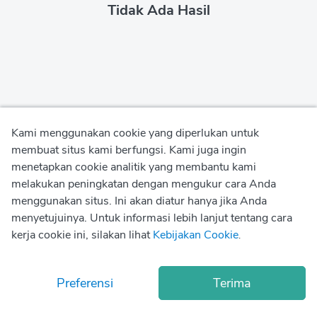
Tidak Ada Hasil
Kami menggunakan cookie yang diperlukan untuk
membuat situs kami berfungsi. Kami juga ingin
menetapkan cookie analitik yang membantu kami
Kebijakan Privasi
melakukan peningkatan dengan mengukur cara Anda
menggunakan situs. Ini akan diatur hanya jika Anda
Kebijakan Penggunaan
menyetujuinya. Untuk informasi lebih lanjut tentang cara
kerja cookie ini, silakan lihat
Kebijakan Cookie
.
Kebijakan Cookie
© Copyright
2026
Okadoc Technologies FZ-LLC
Preferensi
Terima