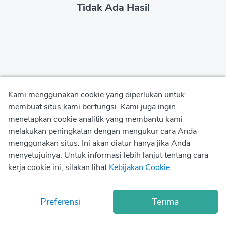
Tidak Ada Hasil
Kami menggunakan cookie yang diperlukan untuk
membuat situs kami berfungsi. Kami juga ingin
menetapkan cookie analitik yang membantu kami
Kebijakan Privasi
melakukan peningkatan dengan mengukur cara Anda
menggunakan situs. Ini akan diatur hanya jika Anda
Kebijakan Penggunaan
menyetujuinya. Untuk informasi lebih lanjut tentang cara
kerja cookie ini, silakan lihat
Kebijakan Cookie
.
Kebijakan Cookie
© Copyright
2026
Okadoc Technologies FZ-LLC
Preferensi
Terima