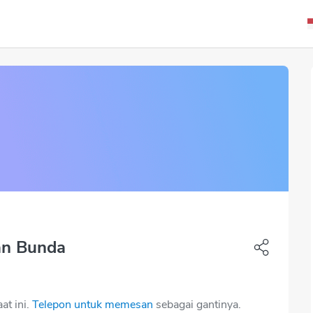
pan Bunda
t ini.
Telepon untuk memesan
sebagai gantinya.