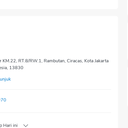
or KM.22, RT.8/RW.1, Rambutan, Ciracas, Kota Jakarta
esia, 13830
tunjuk
970
p
Hari ini