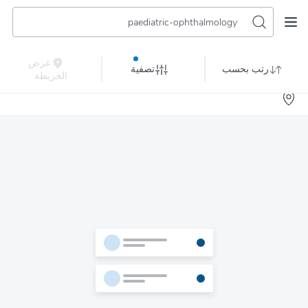
paediatric-ophthalmology
عرض
رتب بحسب
تصفية
الخريطة