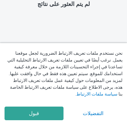
لم يتم العثور على نتائج
نحن نستخدم ملفات تعريف الارتباط الضرورية لجعل موقعنا
يعمل. نرغب أيضًا في تعيين ملفات تعريف الارتباط التحليلية التي
تساعدنا في إجراء التحسينات اللازمة من خلال معرفة كيفية
سياسة الخصوصية
استخدامك للموقع. سيتم تعيين هذه فقط في حال وافقت عليها.
لمزيد من المعلومات حول كيفية عمل ملفات تعريف الارتباط
شروط الاستخدام
هذه، يرجى الاطلاع على سياسة ملفات تعريف الارتباط الخاصة
بنا
سياسة ملفات الارتباط
.
سياسة ملفات تعريف الارتباط
2026
Okadoc Technologies FZ-LLC
© Copyright
التفضيلات
قبول