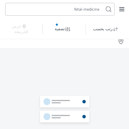
fetal-medicine
عرض
رتب بحسب
تصفية
الخريطة