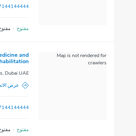
7144144444
مفتوح
·
مفتوح
edicine and
Map is not rendered for
habilitation
crawlers
is, Dubai UAE
عرض الاتج
7144144444
مفتوح
·
مفتوح