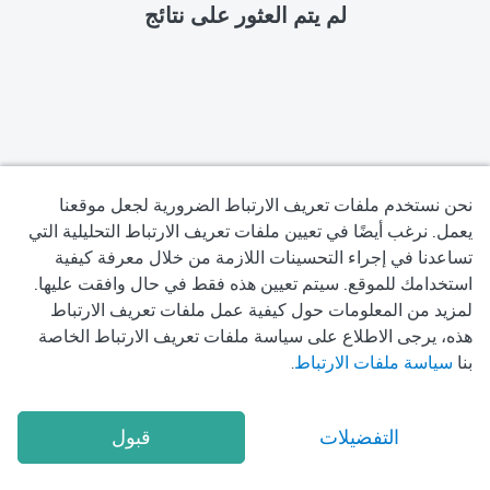
لم يتم العثور على نتائج
نحن نستخدم ملفات تعريف الارتباط الضرورية لجعل موقعنا
يعمل. نرغب أيضًا في تعيين ملفات تعريف الارتباط التحليلية التي
تساعدنا في إجراء التحسينات اللازمة من خلال معرفة كيفية
سياسة الخصوصية
استخدامك للموقع. سيتم تعيين هذه فقط في حال وافقت عليها.
لمزيد من المعلومات حول كيفية عمل ملفات تعريف الارتباط
شروط الاستخدام
هذه، يرجى الاطلاع على سياسة ملفات تعريف الارتباط الخاصة
بنا
سياسة ملفات الارتباط
.
سياسة ملفات تعريف الارتباط
2026
Okadoc Technologies FZ-LLC
© Copyright
التفضيلات
قبول