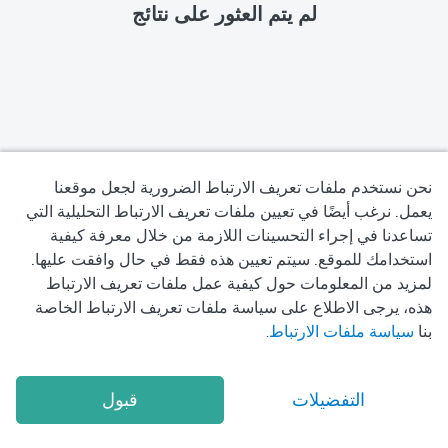
لم يتم العثور على نتائج
نحن نستخدم ملفات تعريف الارتباط الضرورية لجعل موقعنا
يعمل. نرغب أيضًا في تعيين ملفات تعريف الارتباط التحليلية التي
تساعدنا في إجراء التحسينات اللازمة من خلال معرفة كيفية
سياسة الخصوصية
استخدامك للموقع. سيتم تعيين هذه فقط في حال وافقت عليها.
لمزيد من المعلومات حول كيفية عمل ملفات تعريف الارتباط
شروط الاستخدام
هذه، يرجى الاطلاع على سياسة ملفات تعريف الارتباط الخاصة
بنا
سياسة ملفات الارتباط
.
سياسة ملفات تعريف الارتباط
2026
Okadoc Technologies FZ-LLC
© Copyright
التفضيلات
قبول