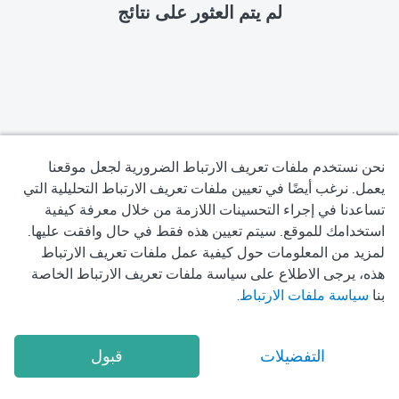
لم يتم العثور على نتائج
نحن نستخدم ملفات تعريف الارتباط الضرورية لجعل موقعنا
يعمل. نرغب أيضًا في تعيين ملفات تعريف الارتباط التحليلية التي
تساعدنا في إجراء التحسينات اللازمة من خلال معرفة كيفية
سياسة الخصوصية
استخدامك للموقع. سيتم تعيين هذه فقط في حال وافقت عليها.
لمزيد من المعلومات حول كيفية عمل ملفات تعريف الارتباط
شروط الاستخدام
هذه، يرجى الاطلاع على سياسة ملفات تعريف الارتباط الخاصة
بنا
سياسة ملفات الارتباط
.
سياسة ملفات تعريف الارتباط
2026
Okadoc Technologies FZ-LLC
© Copyright
التفضيلات
قبول