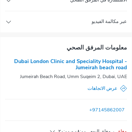
الاستشارة في المرفق الصحي
عبر مكالمة الفيديو
معلومات المرفق الصحي
Dubai London Clinic and Speciality Hospital -
Jumeirah beach road
Jumeirah Beach Road, Umm Suqeim 2, Dubai, UAE
عرض الاتجاهات
+97145862007
مغلق
·
مغلق
اليوم
,
٠٨:٠٠
-
٢٠:٠٠