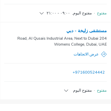
مفتوح
·
مفتوح
اليوم
,
٠٩:٠٠
-
٢١:٠٠
مستشفى زليخة - دبي
204 Road, Al Qusais Industrial Area, Next to Dubai
Womens College, Dubai, UAE
عرض الاتجاهات
+971600524442
مفتوح
·
مفتوح
اليوم