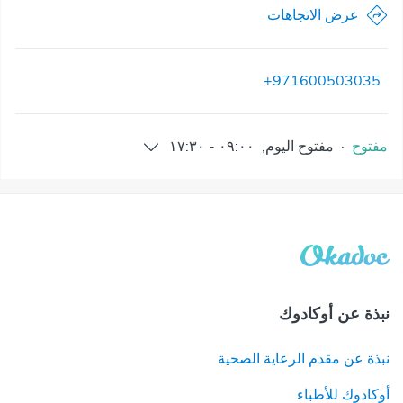
عرض الاتجاهات
+971600503035
مفتوح
·
مفتوح
اليوم
,
٠٩:٠٠
-
١٧:٣٠
نبذة عن أوكادوك
نبذة عن مقدم الرعاية الصحية
أوكادوك للأطباء