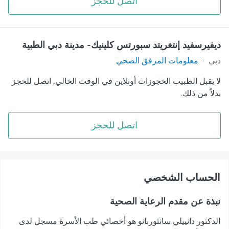
اتصل للحجز
ديفيرسفيد إنتغريتد سبورتس كلينيك- مدينة دبي الطبية
دبي
·
معلومات المرفق الصحي
لا يقبل الطبيب الحجوزات أونلاين في الوقت الحالي. اتصل للحجز
بدلاً من ذلك.
اتصل للحجز
اﻟﺤﺴﺎﺏ اﻟﺸﺨﺼﻲ
نبذة عن مقدم الرعاية الصحية
الدكتور دانييلي سانتوربانو هو أخصائي طب الأسرة مسجل لدى