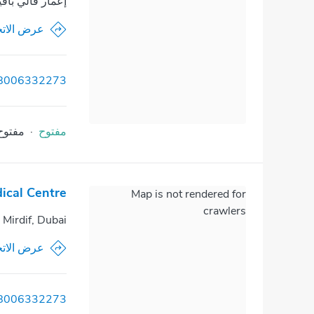
إعمار فالي بافي
عرض الاتج
8006332273
مفتوح
·
مفتوح
ical Centre
Map is not rendered for
crawlers
, Mirdif, Dubai
عرض الاتج
8006332273