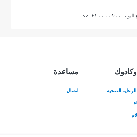
اليوم
,
٠٩:٠٠
-
٢١:٠٠
وكادوك
مساعدة
لرعاية الصحية
اتصال
ء
ام