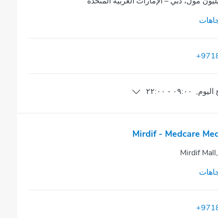
ليون مول، دبي – الإمارات العربية المتحدة
اهات
+971
اليوم
,
٠٩:٠٠
-
٢٢:٠٠
Mirdif - Medcare Med
Mirdif Mall
اهات
+971