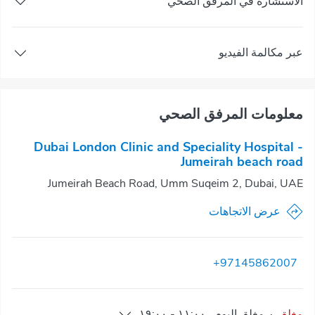
الاستشارة في المرفق الصحي
عبر مكالمة الفيديو
معلومات المرفق الصحي
Dubai London Clinic and Speciality Hospital -
Jumeirah beach road
Jumeirah Beach Road, Umm Suqeim 2, Dubai, UAE
عرض الاتجاهات
+97145862007
مغلق
·
مغلق
اليوم
,
١١:٠٠
-
١٩:٠٠