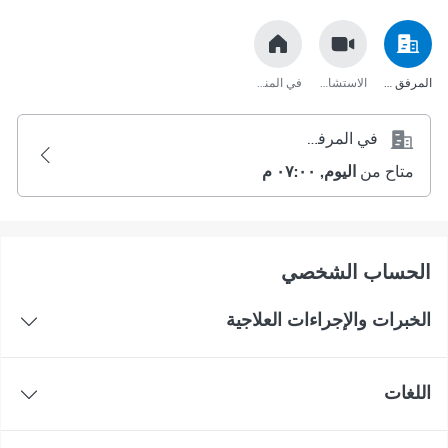
المرفق الصحي
الاستشارة عبر مكالمة الفيديو
في المنزل
في المرفق الصحي
متاح من
اليوم, ٠٧:٠٠ م
اﻟﺤﺴﺎﺏ اﻟﺸﺨﺼﻲ
الخبرات والإجراءات العلاجية
اللغات