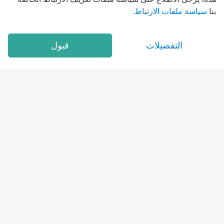
استشاري، طب الأطفال
بنا
سياسة ملفات الارتباط
.
سنوات الخبرة :10
التفضيلات
قبول
احجز موعد
المرفق الصحي
في المرفق الصحي
متاح من
اليوم, ٠٩:٠٠ ص
د. عماد محمد الشافعي
آخصائي طب الاطفال & حديثي الولادة