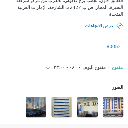
الطابق الأول، بجانب برج كاكولي، بالقرب من مركز شرطة
البحيرة، المجاز، ص ب 32427، الشارقة، الإمارات العربية
المتحدة
عرض الاتجاهات
80052
مفتوح
·
مفتوح
اليوم
,
٠٨:٠٠
-
٢٣:٠٠
الصور
1
+