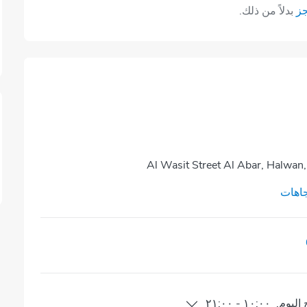
جز
بدلاً من ذلك.
اهات
اليوم
,
١٠:٠٠
-
٢١:٠٠