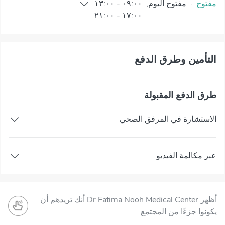
مفتوح
·
مفتوح
اليوم
,
٠٩:٠٠
-
١٣:٠٠
٢١:٠٠
-
١٧:٠٠
التأمين وطرق الدفع
طرق الدفع المقبولة
الاستشارة في المرفق الصحي
عبر مكالمة الفيديو
أظهر Dr Fatima Nooh Medical Center أنك تريدهم أن
يكونوا جزءًا من المجتمع