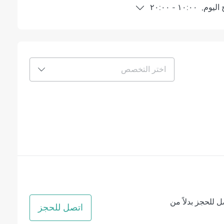
اليوم
,
١٠:٠٠
-
٢٠:٠٠
اختر التخصص
ل للحجز بدلاً من
اتصل للحجز