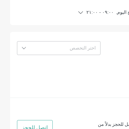
اليوم
,
٠٩:٠٠
-
٢١:٠٠
اختر التخصص
ل للحجز بدلاً من
اتصل للحجز