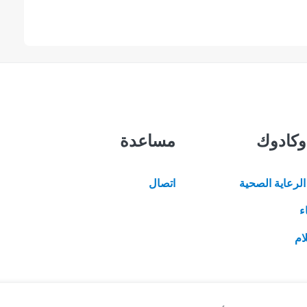
وكادوك
مساعدة
لرعاية الصحية
اتصال
ء
ام