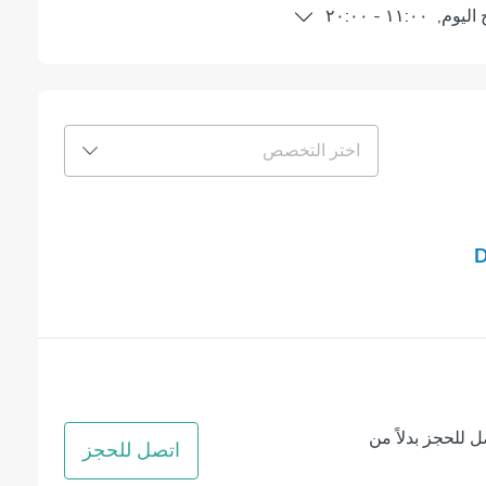
اليوم
,
١١:٠٠
-
٢٠:٠٠
اختر التخصص
D
ل للحجز بدلاً من
اتصل للحجز