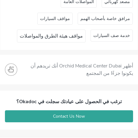
ﻣﺼﻌﺪ ﻛﻬﺮﺑﺎﺋﻲ
المواصلات العامة
مرافق خاصة بأصحاب الهمم
مواقف السيارات
خدمة صف السيارات
مواقف هيئة الطرق والمواصلات
أظهر Orchid Medical Center Dubai أنك تريدهم أن
يكونوا جزءًا من المجتمع
ترغب في الحصول على عيادتك سجلت في Okadoc؟
Contact Us Now