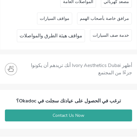
ﻣﺼﻌﺪ ﻛﻬﺮﺑﺎﺋﻲ
المواصلات العامة
مرافق خاصة بأصحاب الهمم
مواقف السيارات
خدمة صف السيارات
مواقف هيئة الطرق والمواصلات
أظهر Ivory Aesthetics Dubai أنك تريدهم أن يكونوا
جزءًا من المجتمع
ترغب في الحصول على عيادتك سجلت في Okadoc؟
Contact Us Now