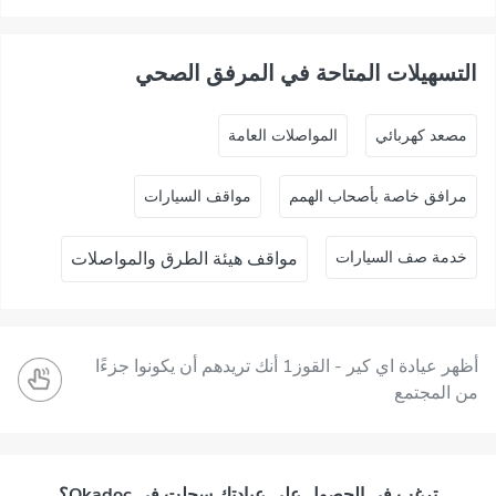
التسهيلات المتاحة في المرفق الصحي
ﻣﺼﻌﺪ ﻛﻬﺮﺑﺎﺋﻲ
المواصلات العامة
مرافق خاصة بأصحاب الهمم
مواقف السيارات
خدمة صف السيارات
مواقف هيئة الطرق والمواصلات
أظهر عيادة اي كير - القوز1 أنك تريدهم أن يكونوا جزءًا
من المجتمع
ترغب في الحصول على عيادتك سجلت في Okadoc؟