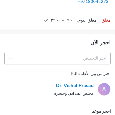
+97180042273
مغلق
·
مغلق
اليوم
,
٠٩:٠٠
-
٢٢:٠٠
احجز الآن
اختر التخصص
اختر من بين الأطباء الـ5
Dr. Vishal Prasad
مختص انف اذن وحنجرة
احجز موعد