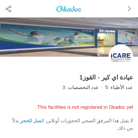
عيادة اي كير - القوز1
عدد الأطباء :5
·
عدد التخصصات :3
This facilities is not registered in Okadoc yet.
لا يقبل هذا المرفق الصحي الحجوزات أونلاين.
اتصل للحجز
بدلاً
من ذلك.