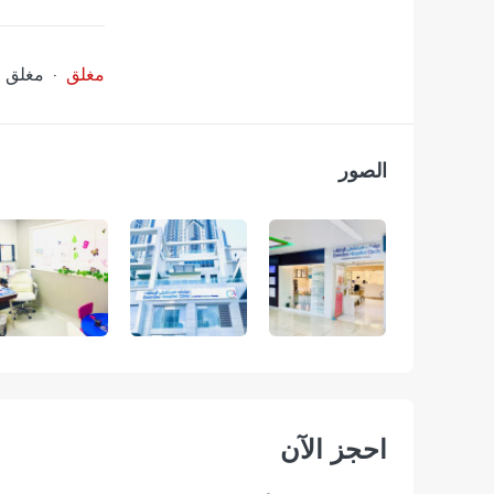
مغلق
·
مغلق
ا
الصور
احجز الآن