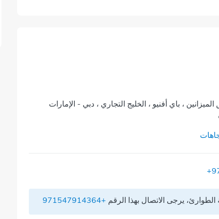
 طابق الميزانين ، باي أفنيو ، الخليج التجاري ، دبي - الإمارات
اهات
+9
الطوارئ، يرجى الاتصال بهذا الرقم
+971547914364