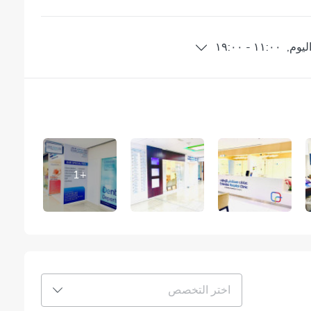
ليوم
,
١١:٠٠
-
١٩:٠٠
1
+
اختر التخصص