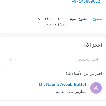
+97143889662
مفتوح
·
مفتوح
اليوم
,
١٠:٠٠
-
١٤:٠٠
٢٠:٠٠
-
١٦:٠٠
احجز الآن
اختر التخصص
اختر من بين الأطباء الـ1
Dr. Nabila Ayoub Battat
ممارس طب العائلة