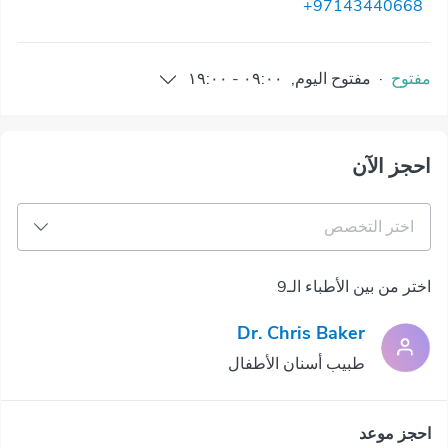
+97143440668
مفتوح
·
مفتوح
اليوم
,
٠٩:٠٠
-
١٩:٠٠
احجز الآن
اختر التخصص
اختر من بين الأطباء الـ9
Dr. Chris Baker
طبيب أسنان الأطفال
احجز موعد