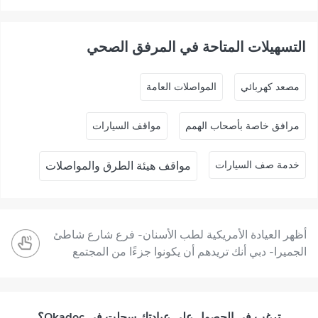
التسهيلات المتاحة في المرفق الصحي
ﻣﺼﻌﺪ ﻛﻬﺮﺑﺎﺋﻲ
المواصلات العامة
مرافق خاصة بأصحاب الهمم
مواقف السيارات
خدمة صف السيارات
مواقف هيئة الطرق والمواصلات
أظهر العيادة الأمريكية لطب الأسنان- فرع شارع شاطئ
الجميرا- دبي أنك تريدهم أن يكونوا جزءًا من المجتمع
ترغب في الحصول على عيادتك سجلت في Okadoc؟