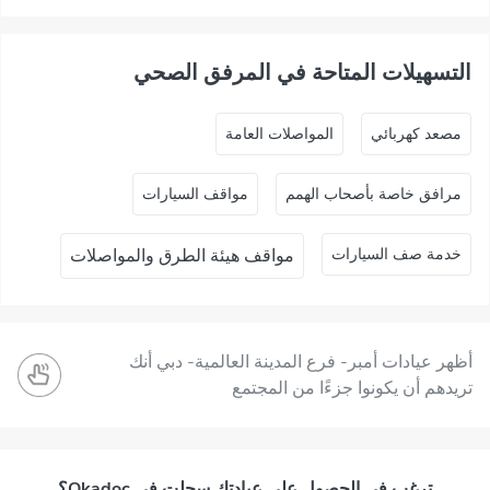
التسهيلات المتاحة في المرفق الصحي
ﻣﺼﻌﺪ ﻛﻬﺮﺑﺎﺋﻲ
المواصلات العامة
مرافق خاصة بأصحاب الهمم
مواقف السيارات
خدمة صف السيارات
مواقف هيئة الطرق والمواصلات
أظهر عيادات أمبر- فرع المدينة العالمية- دبي أنك
تريدهم أن يكونوا جزءًا من المجتمع
ترغب في الحصول على عيادتك سجلت في Okadoc؟