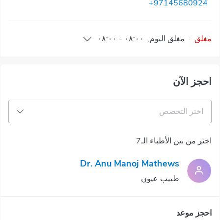
+97145680924
مغلق
·
مغلق
اليوم
,
٠٨:٠٠
-
٠٨:٠٠
احجز الآن
اختر التخصص
اختر من بين الأطباء الـ7
Dr. Anu Manoj Mathews
طبيب عيون
احجز موعد