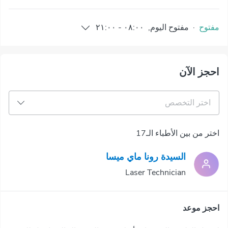
مفتوح
·
مفتوح
اليوم
,
٠٨:٠٠
-
٢١:٠٠
احجز الآن
اختر التخصص
اختر من بين الأطباء الـ17
السيدة رونا ماي ميسا
Laser Technician
احجز موعد