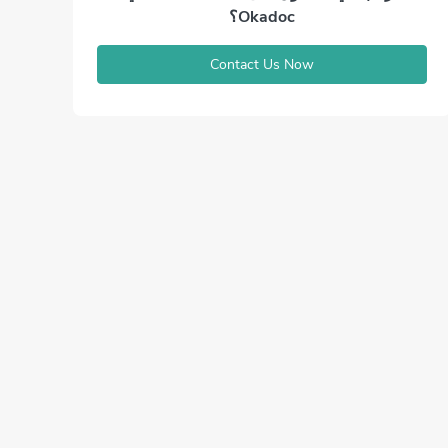
Okadoc؟
Contact Us Now