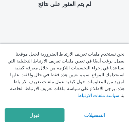
لم يتم العثور على نتائج
نحن نستخدم ملفات تعريف الارتباط الضرورية لجعل موقعنا
يعمل. نرغب أيضًا في تعيين ملفات تعريف الارتباط التحليلية التي
تساعدنا في إجراء التحسينات اللازمة من خلال معرفة كيفية
سياسة الخصوصية
استخدامك للموقع. سيتم تعيين هذه فقط في حال وافقت عليها.
لمزيد من المعلومات حول كيفية عمل ملفات تعريف الارتباط
شروط الاستخدام
هذه، يرجى الاطلاع على سياسة ملفات تعريف الارتباط الخاصة
بنا
سياسة ملفات الارتباط
.
سياسة ملفات تعريف الارتباط
2026
Okadoc Technologies FZ-LLC
© Copyright
التفضيلات
قبول