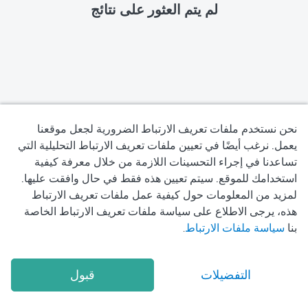
لم يتم العثور على نتائج
نحن نستخدم ملفات تعريف الارتباط الضرورية لجعل موقعنا
يعمل. نرغب أيضًا في تعيين ملفات تعريف الارتباط التحليلية التي
تساعدنا في إجراء التحسينات اللازمة من خلال معرفة كيفية
سياسة الخصوصية
استخدامك للموقع. سيتم تعيين هذه فقط في حال وافقت عليها.
لمزيد من المعلومات حول كيفية عمل ملفات تعريف الارتباط
شروط الاستخدام
هذه، يرجى الاطلاع على سياسة ملفات تعريف الارتباط الخاصة
بنا
سياسة ملفات الارتباط
.
سياسة ملفات تعريف الارتباط
2026
Okadoc Technologies FZ-LLC
© Copyright
التفضيلات
قبول